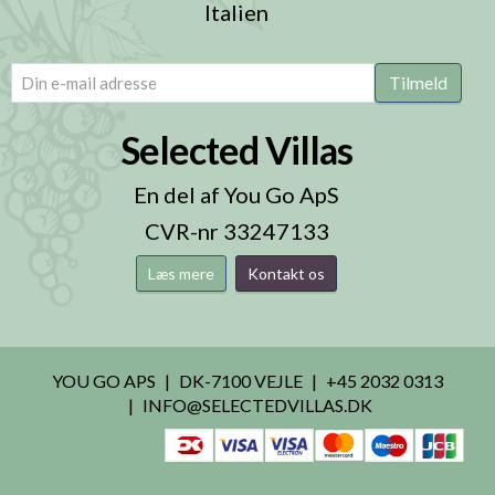
Italien
email
(Påkrævet)
Tilmeld
Selected Villas
En del af You Go ApS
CVR-nr 33247133
Læs mere
Kontakt os
YOU GO APS
DK-7100 VEJLE
+45 2032 0313
INFO@SELECTEDVILLAS.DK