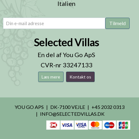
Italien
email
(Påkrævet)
Tilmeld
Selected Villas
En del af You Go ApS
CVR-nr 33247133
Læs mere
Kontakt os
YOU GO APS
DK-7100 VEJLE
+45 2032 0313
INFO@SELECTEDVILLAS.DK