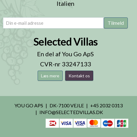
Italien
email
(Påkrævet)
Tilmeld
Selected Villas
En del af You Go ApS
CVR-nr 33247133
Læs mere
Kontakt os
YOU GO APS
DK-7100 VEJLE
+45 2032 0313
INFO@SELECTEDVILLAS.DK