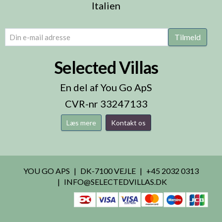
Italien
email
(Påkrævet)
Tilmeld
Selected Villas
En del af You Go ApS
CVR-nr 33247133
Læs mere
Kontakt os
YOU GO APS
DK-7100 VEJLE
+45 2032 0313
INFO@SELECTEDVILLAS.DK