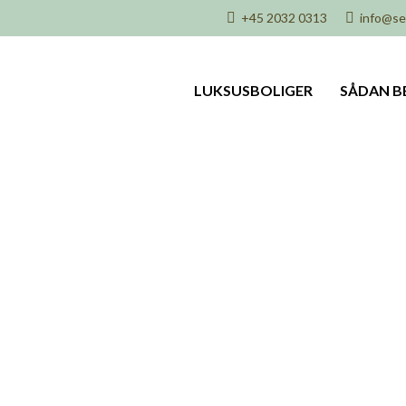
+45 2032 0313
info@sel
LUKSUSBOLIGER
SÅDAN B