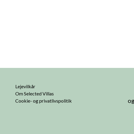
Lejevilkår
Om Selected Villas
og
Cookie- og privatlivspolitik