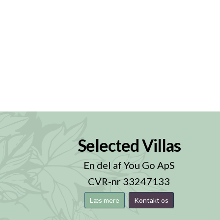
Selected Villas
n
En del af You Go ApS
CVR-nr 33247133
Læs mere
Kontakt os