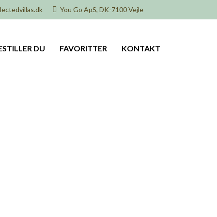
ectedvillas.dk
You Go ApS, DK-7100 Vejle
ESTILLER DU
FAVORITTER
KONTAKT