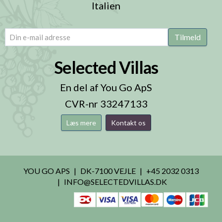
Italien
email
(Påkrævet)
Tilmeld
Selected Villas
En del af You Go ApS
CVR-nr 33247133
Læs mere
Kontakt os
YOU GO APS
DK-7100 VEJLE
+45 2032 0313
INFO@SELECTEDVILLAS.DK