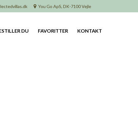
lectedvillas.dk
You Go ApS, DK-7100 Vejle
ESTILLER DU
FAVORITTER
KONTAKT