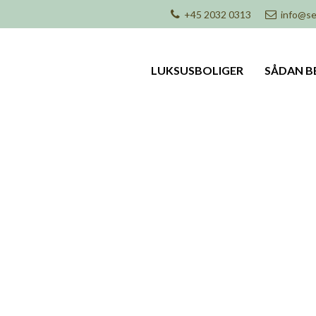
+45 2032 0313
info@se
LUKSUSBOLIGER
SÅDAN B