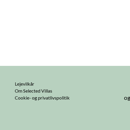
Lejevilkår
Om Selected Villas
og
Cookie- og privatlivspolitik