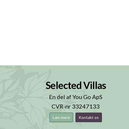
Selected Villas
n
En del af You Go ApS
CVR-nr 33247133
Læs mere
Kontakt os