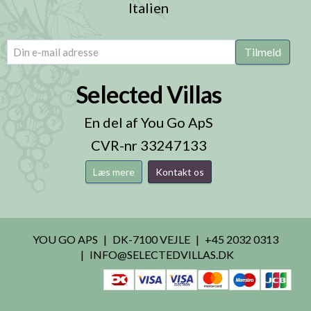
Italien
email
(Påkrævet)
Tilmeld
Selected Villas
En del af You Go ApS
CVR-nr 33247133
Læs mere
Kontakt os
YOU GO APS
DK-7100 VEJLE
+45 2032 0313
INFO@SELECTEDVILLAS.DK