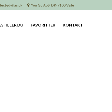
lectedvillas.dk
You Go ApS, DK-7100 Vejle
ESTILLER DU
FAVORITTER
KONTAKT