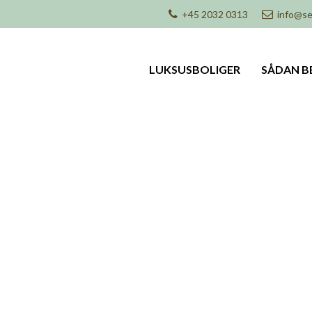
+45 2032 0313
info@se
LUKSUSBOLIGER
SÅDAN B