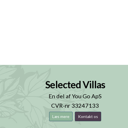
Selected Villas
n
En del af You Go ApS
CVR-nr 33247133
Læs mere
Kontakt os