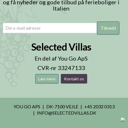
og få nyheder og gode tilbud på ferieboliger i
Italien
email
(Påkrævet)
Selected Villas
En del af You Go ApS
CVR-nr 33247133
Læs mere
Kontakt os
YOU GO APS
DK-7100 VEJLE
+45 2032 0313
INFO@SELECTEDVILLAS.DK