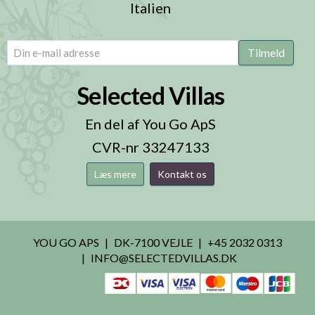
Italien
email
(Påkrævet)
Tilmeld
Selected Villas
En del af You Go ApS
CVR-nr 33247133
Læs mere
Kontakt os
YOU GO APS
DK-7100 VEJLE
+45 2032 0313
INFO@SELECTEDVILLAS.DK