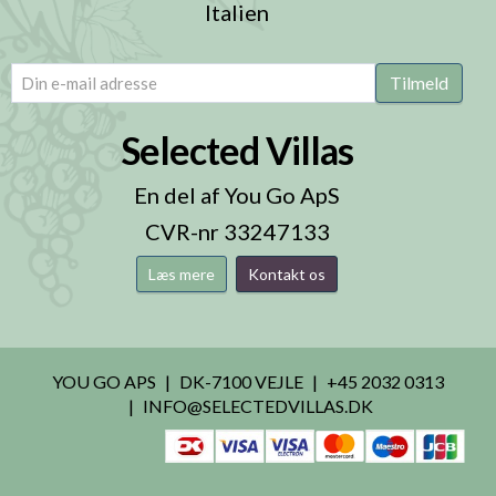
Italien
email
(Påkrævet)
Tilmeld
Selected Villas
En del af You Go ApS
CVR-nr 33247133
Læs mere
Kontakt os
YOU GO APS
DK-7100 VEJLE
+45 2032 0313
INFO@SELECTEDVILLAS.DK