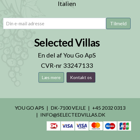
Italien
email
(Påkrævet)
Tilmeld
Selected Villas
En del af You Go ApS
CVR-nr 33247133
Læs mere
Kontakt os
YOU GO APS
DK-7100 VEJLE
+45 2032 0313
INFO@SELECTEDVILLAS.DK