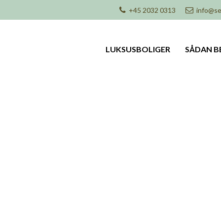
+45 2032 0313
info@se
LUKSUSBOLIGER
SÅDAN B