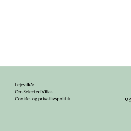
Lejevilkår
Om Selected Villas
og
Cookie- og privatlivspolitik