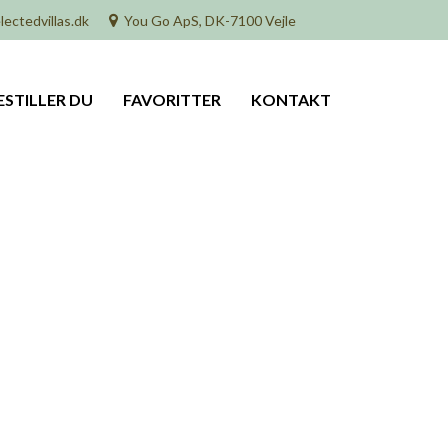
lectedvillas.dk
You Go ApS, DK-7100 Vejle
ESTILLER DU
FAVORITTER
KONTAKT