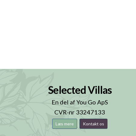
Selected Villas
n
En del af You Go ApS
CVR-nr 33247133
Læs mere
Kontakt os