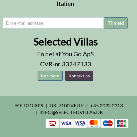
Italien
email
(Påkrævet)
Tilmeld
Selected Villas
En del af You Go ApS
CVR-nr 33247133
Læs mere
Kontakt os
YOU GO APS
DK-7100 VEJLE
+45 2032 0313
INFO@SELECTEDVILLAS.DK