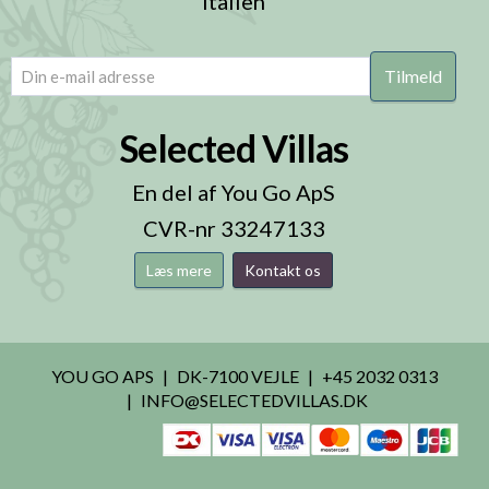
Italien
email
(Påkrævet)
Selected Villas
En del af You Go ApS
CVR-nr 33247133
Læs mere
Kontakt os
YOU GO APS
DK-7100 VEJLE
+45 2032 0313
INFO@SELECTEDVILLAS.DK