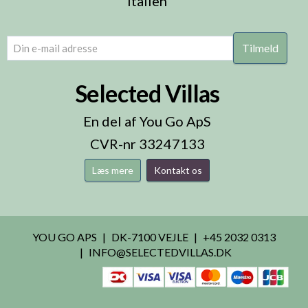
Italien
email
(Påkrævet)
Selected Villas
En del af You Go ApS
CVR-nr 33247133
Læs mere
Kontakt os
YOU GO APS
DK-7100 VEJLE
+45 2032 0313
INFO@SELECTEDVILLAS.DK