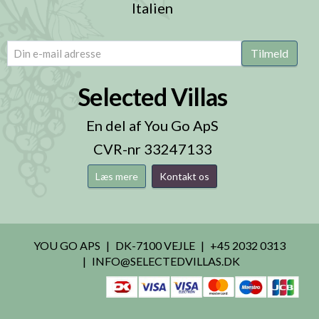
Italien
email
(Påkrævet)
Tilmeld
Selected Villas
En del af You Go ApS
CVR-nr 33247133
Læs mere
Kontakt os
YOU GO APS
DK-7100 VEJLE
+45 2032 0313
INFO@SELECTEDVILLAS.DK