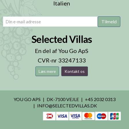
Italien
email
(Påkrævet)
Tilmeld
Selected Villas
En del af You Go ApS
CVR-nr 33247133
Læs mere
Kontakt os
YOU GO APS
DK-7100 VEJLE
+45 2032 0313
INFO@SELECTEDVILLAS.DK