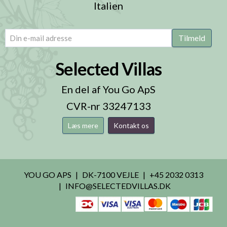
Italien
email
(Påkrævet)
Tilmeld
Selected Villas
En del af You Go ApS
CVR-nr 33247133
Læs mere
Kontakt os
YOU GO APS
DK-7100 VEJLE
+45 2032 0313
INFO@SELECTEDVILLAS.DK