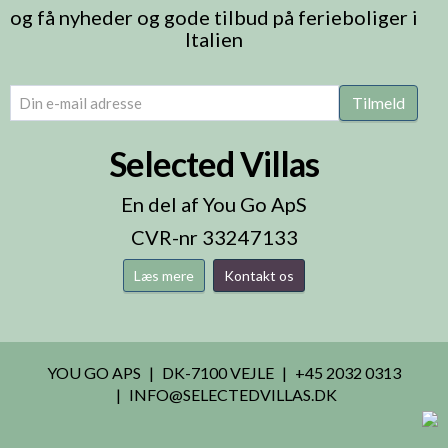
og få nyheder og gode tilbud på ferieboliger i
Italien
email
(Påkrævet)
Tilmeld
Selected Villas
En del af You Go ApS
CVR-nr 33247133
Læs mere
Kontakt os
YOU GO APS
DK-7100 VEJLE
+45 2032 0313
INFO@SELECTEDVILLAS.DK