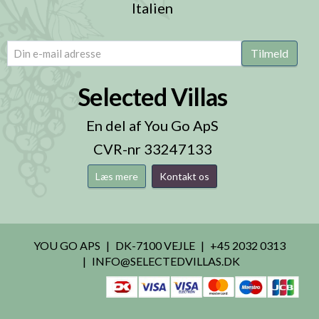
Italien
email
(Påkrævet)
Tilmeld
Selected Villas
En del af You Go ApS
CVR-nr 33247133
Læs mere
Kontakt os
YOU GO APS
DK-7100 VEJLE
+45 2032 0313
INFO@SELECTEDVILLAS.DK