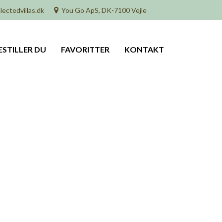
lectedvillas.dk
You Go ApS, DK-7100 Vejle
ESTILLER DU
FAVORITTER
KONTAKT