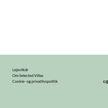
Lejevilkår
Om Selected Villas
og
Cookie- og privatlivspolitik