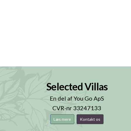
Selected Villas
n
En del af You Go ApS
CVR-nr 33247133
Læs mere
Kontakt os