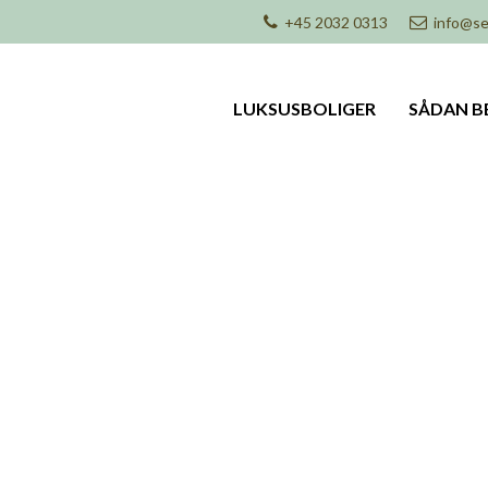
+45 2032 0313
info@se
LUKSUSBOLIGER
SÅDAN B