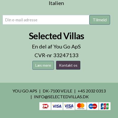
Italien
email
(Påkrævet)
Tilmeld
Selected Villas
En del af You Go ApS
CVR-nr 33247133
Læs mere
Kontakt os
YOU GO APS
DK-7100 VEJLE
+45 2032 0313
INFO@SELECTEDVILLAS.DK