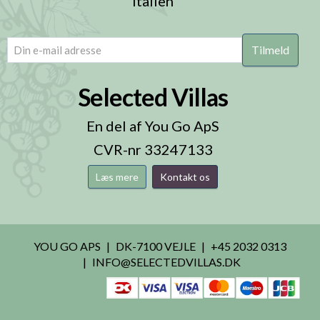
Italien
email
(Påkrævet)
Selected Villas
En del af You Go ApS
CVR-nr 33247133
Læs mere
Kontakt os
YOU GO APS
DK-7100 VEJLE
+45 2032 0313
INFO@SELECTEDVILLAS.DK