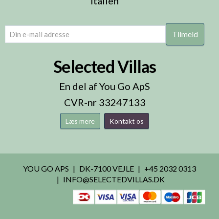
Italien
email
(Påkrævet)
Selected Villas
En del af You Go ApS
CVR-nr 33247133
Læs mere
Kontakt os
YOU GO APS
DK-7100 VEJLE
+45 2032 0313
INFO@SELECTEDVILLAS.DK