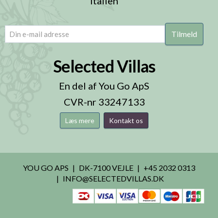
Italien
email
(Påkrævet)
Selected Villas
En del af You Go ApS
CVR-nr 33247133
Læs mere
Kontakt os
YOU GO APS
DK-7100 VEJLE
+45 2032 0313
INFO@SELECTEDVILLAS.DK