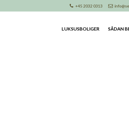
+45 2032 0313
info@se
LUKSUSBOLIGER
SÅDAN B