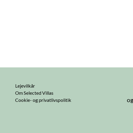
Lejevilkår
Om Selected Villas
og
Cookie- og privatlivspolitik