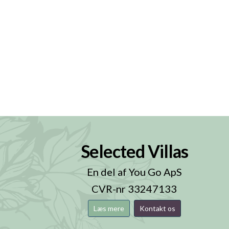
Selected Villas
n
En del af You Go ApS
CVR-nr 33247133
Læs mere
Kontakt os