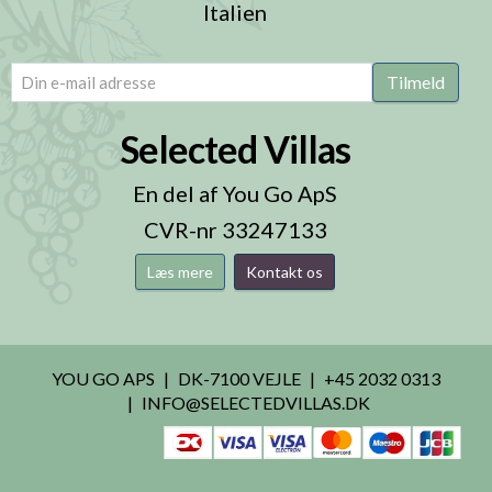
Italien
email
(Påkrævet)
Tilmeld
Selected Villas
En del af You Go ApS
CVR-nr 33247133
Læs mere
Kontakt os
YOU GO APS
DK-7100 VEJLE
+45 2032 0313
INFO@SELECTEDVILLAS.DK