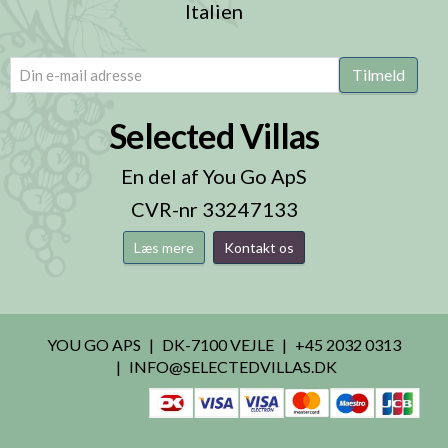
Italien
email
(Påkrævet)
Tilmeld
Selected Villas
En del af You Go ApS
CVR-nr 33247133
Læs mere
Kontakt os
YOU GO APS
DK-7100 VEJLE
+45 2032 0313
INFO@SELECTEDVILLAS.DK