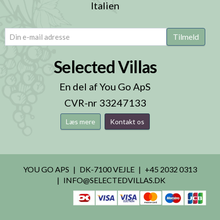
Italien
email
(Påkrævet)
Tilmeld
Selected Villas
En del af You Go ApS
CVR-nr 33247133
Læs mere
Kontakt os
YOU GO APS
DK-7100 VEJLE
+45 2032 0313
INFO@SELECTEDVILLAS.DK