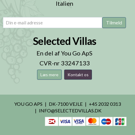
Italien
email
(Påkrævet)
Tilmeld
Selected Villas
En del af You Go ApS
CVR-nr 33247133
Læs mere
Kontakt os
YOU GO APS
DK-7100 VEJLE
+45 2032 0313
INFO@SELECTEDVILLAS.DK