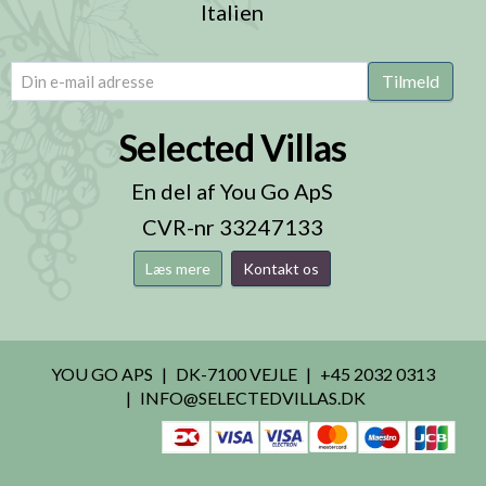
Italien
email
(Påkrævet)
Tilmeld
Selected Villas
En del af You Go ApS
CVR-nr 33247133
Læs mere
Kontakt os
YOU GO APS
DK-7100 VEJLE
+45 2032 0313
INFO@SELECTEDVILLAS.DK