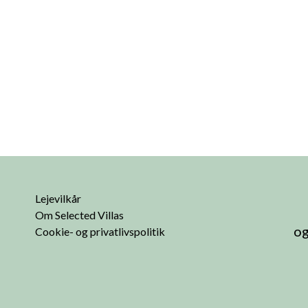
Lejevilkår
Om Selected Villas
og
Cookie- og privatlivspolitik