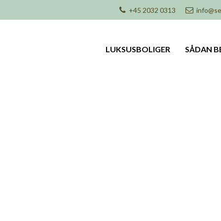
+45 2032 0313
info@se
LUKSUSBOLIGER
SÅDAN B