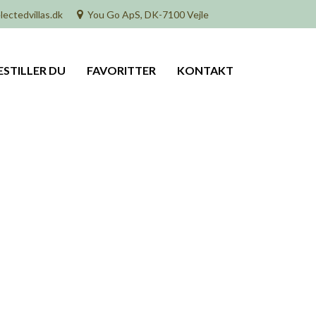
lectedvillas.dk
You Go ApS, DK-7100 Vejle
ESTILLER DU
FAVORITTER
KONTAKT