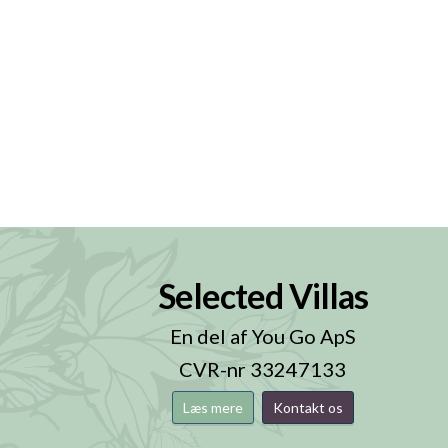
Selected Villas
n
En del af You Go ApS
CVR-nr 33247133
Læs mere
Kontakt os