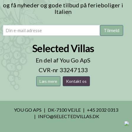
og få nyheder og gode tilbud på ferieboliger i
Italien
email
(Påkrævet)
Tilmeld
Selected Villas
En del af You Go ApS
CVR-nr 33247133
Læs mere
Kontakt os
YOU GO APS
DK-7100 VEJLE
+45 2032 0313
INFO@SELECTEDVILLAS.DK