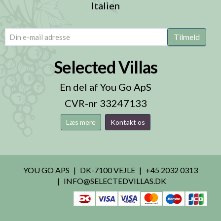
Italien
email
(Påkrævet)
Tilmeld
Selected Villas
En del af You Go ApS
CVR-nr 33247133
Læs mere
Kontakt os
YOU GO APS
DK-7100 VEJLE
+45 2032 0313
INFO@SELECTEDVILLAS.DK