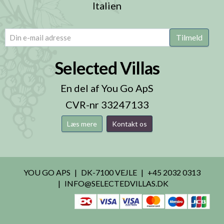
Italien
email
(Påkrævet)
Tilmeld
Selected Villas
En del af You Go ApS
CVR-nr 33247133
Læs mere
Kontakt os
YOU GO APS
DK-7100 VEJLE
+45 2032 0313
INFO@SELECTEDVILLAS.DK