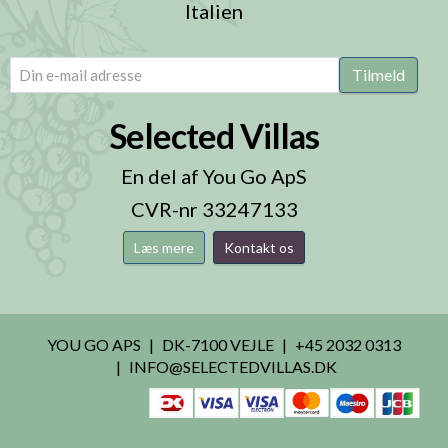
Italien
email
(Påkrævet)
Tilmeld
Selected Villas
En del af You Go ApS
CVR-nr 33247133
Læs mere
Kontakt os
YOU GO APS
DK-7100 VEJLE
+45 2032 0313
INFO@SELECTEDVILLAS.DK